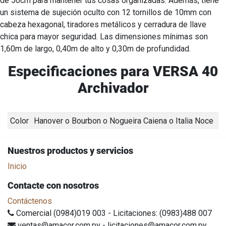
de 50cm para mantener tus cosas organizadas. Además, tiene
un sistema de sujeción oculto con 12 tornillos de 10mm con
cabeza hexagonal, tiradores metálicos y cerradura de llave
chica para mayor seguridad. Las dimensiones mínimas son
1,60m de largo, 0,40m de alto y 0,30m de profundidad.
Especificaciones para VERSA 40
Archivador
Color
Hanover
o
Bourbon
o
Nogueira Caiena
o
Italia Noce
Nuestros productos y servicios
Inicio
Contacte con nosotros
Contáctenos
Comercial (0984)019 003 - Licitaciones: (0983)488 007
ventas@amacor.com.py - licitaciones@amacor.com.py