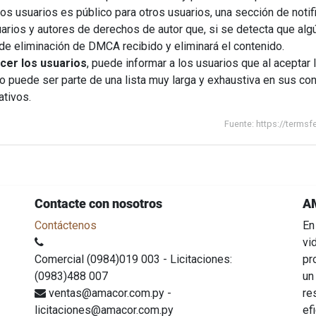
los usuarios es público para otros usuarios, una sección de not
usuarios y autores de derechos de autor que, si se detecta que al
 de eliminación de DMCA recibido y eliminará el contenido.
cer los usuarios
, puede informar a los usuarios que al aceptar
to puede ser parte de una lista muy larga y exhaustiva en sus co
ativos.
Fuente: https://term
Contacte con nosotros
A
Contáctenos
En
vi
Comercial (0984)019 003 - Licitaciones:
pr
(0983)488 007
un
ventas@amacor.com.py -
re
licitaciones@amacor.com.py
ef